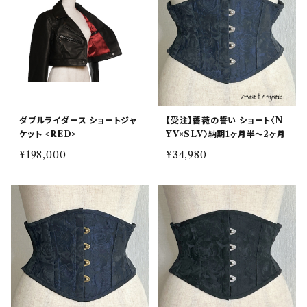
ダブルライダース ショートジャ
【受注】薔薇の誓い ショート〈N
ケット <RED>
YV×SLV〉納期1ヶ月半〜2ヶ月
¥198,000
¥34,980