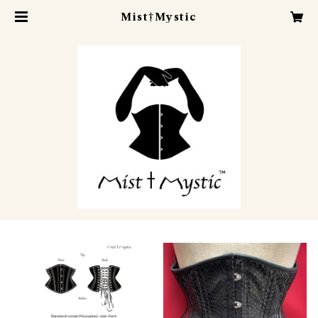
Mist†Mystic