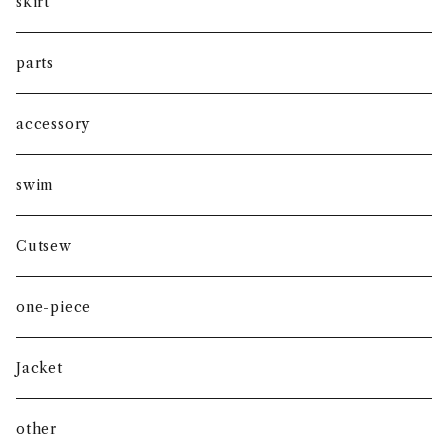
under bust
skirt
over bust
parts
accessory
swim
Cutsew
one-piece
Jacket
other