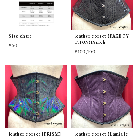
Size chart
leather corset 【FAKE PY
THON】18inch
¥50
¥100,100
leather corset 【PRISM】
leather corset 【Lamia le